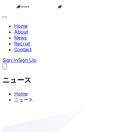
Home
About
News
Recruit
Contact
Sign In
Sign Up
ニュース
Home
ニュース