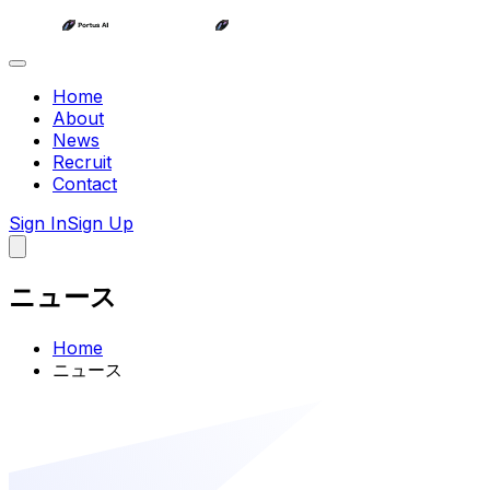
Home
About
News
Recruit
Contact
Sign In
Sign Up
ニュース
Home
ニュース